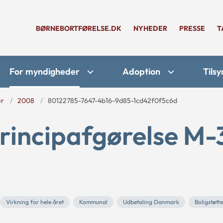
BØRNEBORTFØRELSE.DK
NYHEDER
PRESSE
T
For myndigheder
Adoption
Tilsy
er
2008
80122785-7647-4b16-9d85-1cd42f0f5c6d
rincipafgørelse M-
Virkning for hele året
Kommunal
Udbetaling Danmark
Boligstøtt