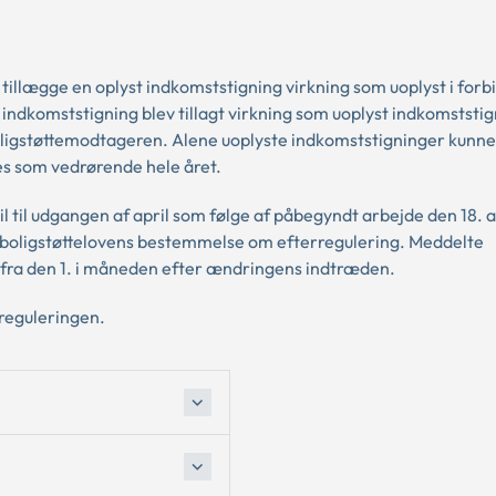
tillægge en oplyst indkomststigning virkning som uoplyst i forb
indkomststigning blev tillagt virkning som uoplyst indkomststign
boligstøttemodtageren. Alene uoplyste indkomststigninger kunne
s som vedrørende hele året.
il til udgangen af april som følge af påbegyndt arbejde den 18. a
er boligstøttelovens bestemmelse om efterregulering. Meddelte
 fra den 1. i måneden efter ændringens indtræden.
reguleringen.