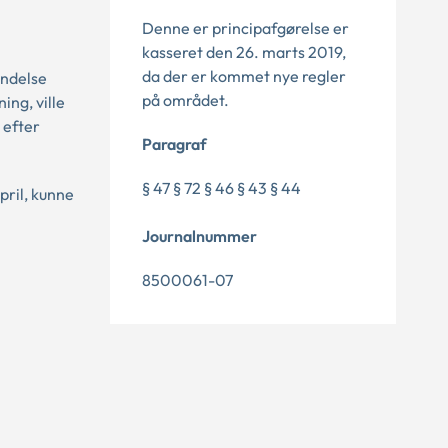
Denne er principafgørelse er
kasseret den 26. marts 2019,
da der er kommet nye regler
indelse
på området.
ing, ville
 efter
Paragraf
§ 47 § 72 § 46 § 43 § 44
pril, kunne
Journalnummer
8500061-07