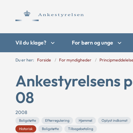
Vil du klage?
For børn og unge
Du er her:
Forside
For myndigheder
Principmeddelels
Ankestyrelsens p
08
2008
Boligstøtte
Efterregulering
Hjemmel
Oplyst indkomst
Historisk
Boligstøtte
Tilbagebetaling