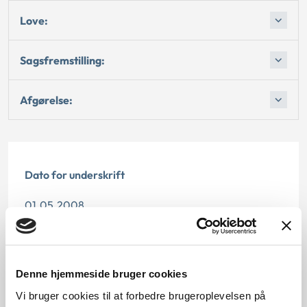
Love:
Sagsfremstilling:
Afgørelse:
Dato for underskrift
01.05.2008
Offentliggørelsesdato
12.07.2013
Denne hjemmeside bruger cookies
Paragraf
Vi bruger cookies til at forbedre brugeroplevelsen på