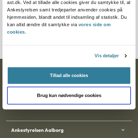
ast.dk. Ved at tillade alle cookies giver du samtykke til, at
§ 82 § 3
Ankestyrelsen samt tredjeparter anvender cookies på
hjemmesiden, blandt andet til indsamling af statistik. Du
Journalnummer
kan altid ændre dit samtykke via
vores side om
cookies
.
2000339-07
Vis detaljer
Ankestyrelsen
Tillad alle cookies
Postadresse:
Brug kun nødvendige cookies
Nytorv 7, 2. sal
9000 Aalborg
Ankestyrelsen Aalborg