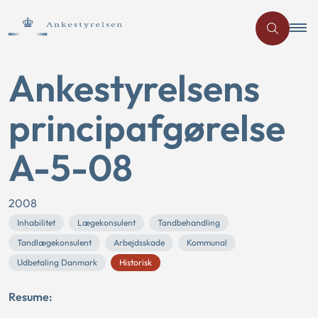
Ankestyrelsens
principafgørelse
A-5-08
2008
Inhabilitet
Lægekonsulent
Tandbehandling
Tandlægekonsulent
Arbejdsskade
Kommunal
Udbetaling Danmark
Historisk
Resume: