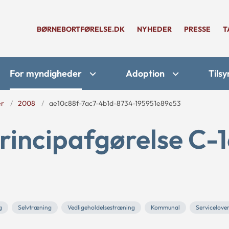
BØRNEBORTFØRELSE.DK
NYHEDER
PRESSE
T
For myndigheder
Adoption
Tilsy
er
2008
ae10c88f-7ac7-4b1d-8734-195951e89e53
rincipafgørelse C-
g
Selvtræning
Vedligeholdelsestræning
Kommunal
Servicelove