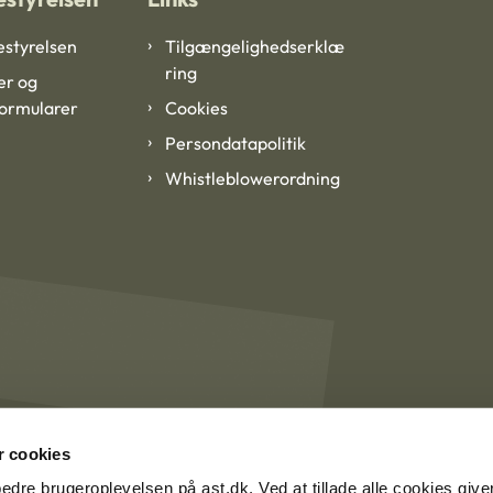
styrelsen
Tilgængelighedserklæ
ring
er og
formularer
Cookies
Persondatapolitik
Whistleblowerordning
 cookies
rbedre brugeroplevelsen på ast.dk. Ved at tillade alle cookies give