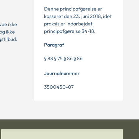
Denne principafgørelse er
kasseret den 23. juni 2018, idet
praksis er indarbejdet i
vde ikke
principafgørelse 34-18.
 og ikke
stilbud.
Paragraf
§ 88 § 75 § 86 § 86
Journalnummer
3500450-07