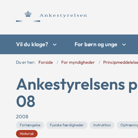
Vil du klage?
For børn og unge
Du er her:
Forside
For myndigheder
Principmeddelels
Ankestyrelsens p
08
2008
Forlængelse
Fysiske færdigheder
Instruktion
Optrænin
Historisk