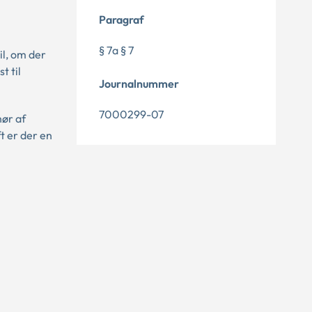
Paragraf
§ 7a § 7
il, om der
t til
Journalnummer
7000299-07
ør af
t er der en