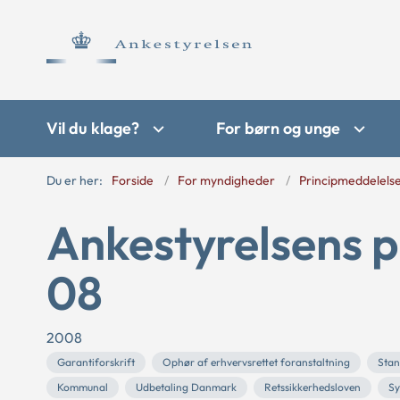
Vil du klage?
For børn og unge
Du er her:
Forside
For myndigheder
Principmeddelels
Ankestyrelsens p
08
2008
Garantiforskrift
Ophør af erhvervsrettet foranstaltning
Stan
Kommunal
Udbetaling Danmark
Retssikkerhedsloven
Sy