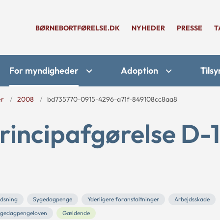
BØRNEBORTFØRELSE.DK
NYHEDER
PRESSE
T
For myndigheder
Adoption
Tilsy
er
2008
bd735770-0915-4296-a71f-849108cc8aa8
rincipafgørelse D-
dsning
Sygedagpenge
Yderligere foranstaltninger
Arbejdsskade
gedagpengeloven
Gældende