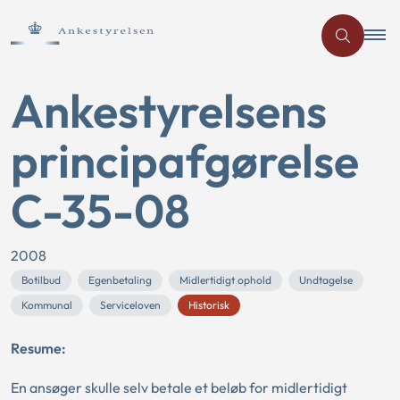
Ankestyrelsens
principafgørelse
C-35-08
2008
Botilbud
Egenbetaling
Midlertidigt ophold
Undtagelse
Kommunal
Serviceloven
Historisk
Resume:
En ansøger skulle selv betale et beløb for midlertidigt