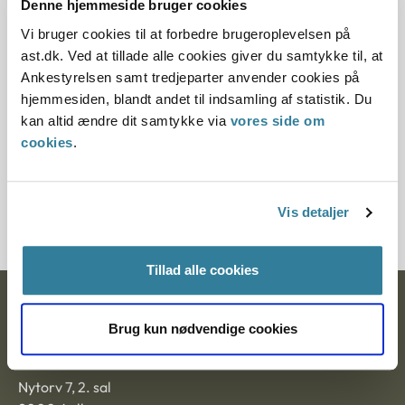
Denne hjemmeside bruger cookies
Denne principafgørelse er kasseret den 6. november
Vi bruger cookies til at forbedre brugeroplevelsen på
2019, da den ikke længere har vejledningsværdi.
ast.dk. Ved at tillade alle cookies giver du samtykke til, at
Ankestyrelsen samt tredjeparter anvender cookies på
Paragraf
hjemmesiden, blandt andet til indsamling af statistik. Du
kan altid ændre dit samtykke via
vores side om
§ 2 § 93 § 107 § 167 § 108
cookies
.
Journalnummer
3500487-07
Vis detaljer
Tillad alle cookies
Ankestyrelsen
Brug kun nødvendige cookies
Postadresse:
Nytorv 7, 2. sal