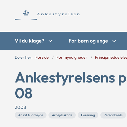
Vil du klage?
For børn og unge
Du er her:
Forside
For myndigheder
Principmeddelels
Ankestyrelsens p
08
2008
Ansat til arbejde
Arbejdsskade
Forening
Personkreds