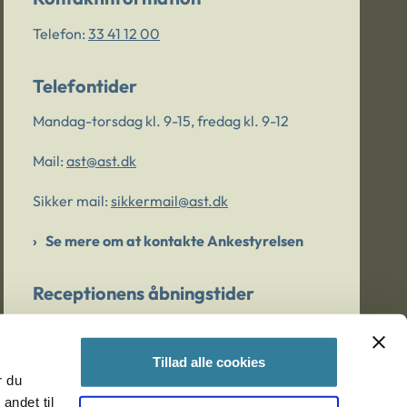
Telefon:
33 41 12 00
Telefontider
Mandag-torsdag kl. 9-15, fredag kl. 9-12
Mail:
ast@ast.dk
Sikker mail:
sikkermail@ast.dk
Se mere om at kontakte Ankestyrelsen
Receptionens åbningstider
Mandag-torsdag kl. 9-15, fredag kl. 9-13
Tillad alle cookies
r du
Er du bekymret for et barn/en ung?
andet til