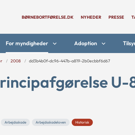
BØRNEBORTFØRELSE.DK
NYHEDER
PRESSE
T
For myndigheder
Adoption
Tilsy
er
2008
dd3b4b0f-dc96-447b-a819-2b0ecbbf6d67
rincipafgørelse U-
Arbejdsskade
Arbejdsskadeloven
Historisk