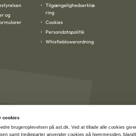
styrelsen
Tilgængelighedserklæ
ring
er og
formularer
Cookies
Persondatapolitik
Whistleblowerordning
 cookies
rbedre brugeroplevelsen på ast.dk. Ved at tillade alle cookies give
lsen samt tredjeparter anvender cookies på hjemmesiden, blandt 