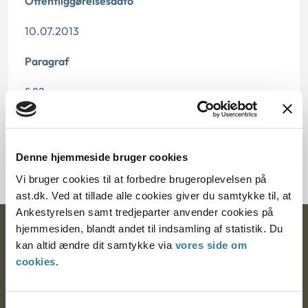
Offentliggørelsesdato
10.07.2013
Paragraf
§ 82
Journalnummer
2000186-08
Denne hjemmeside bruger cookies
Vi bruger cookies til at forbedre brugeroplevelsen på
ast.dk. Ved at tillade alle cookies giver du samtykke til, at
Ankestyrelsen samt tredjeparter anvender cookies på
hjemmesiden, blandt andet til indsamling af statistik. Du
Ankestyrelsen
kan altid ændre dit samtykke via
vores side om
cookies
.
Postadresse:
Nytorv 7, 2. sal