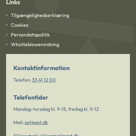
Links
Tilgængelighedserklæring
Cookies
Persondatapolitik
Whistleblowerordning
Kontaktinformation
Telefon:
33 41 12 00
Telefontider
Mandag-torsdag kl. 9-15, fredag kl. 9-12
Mail:
ast@ast.dk
Sikker mail:
sikkermail@ast.dk