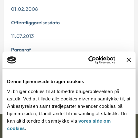
01.02.2008
Offentliggørelsesdato
11.07.2013
Paragraf
§ 48 § 37 § 33
Journalnummer
Denne hjemmeside bruger cookies
6000271-07
Vi bruger cookies til at forbedre brugeroplevelsen på
ast.dk. Ved at tillade alle cookies giver du samtykke til, at
Ankestyrelsen samt tredjeparter anvender cookies på
hjemmesiden, blandt andet til indsamling af statistik. Du
kan altid ændre dit samtykke via
vores side om
Ankestyrelsen
cookies
.