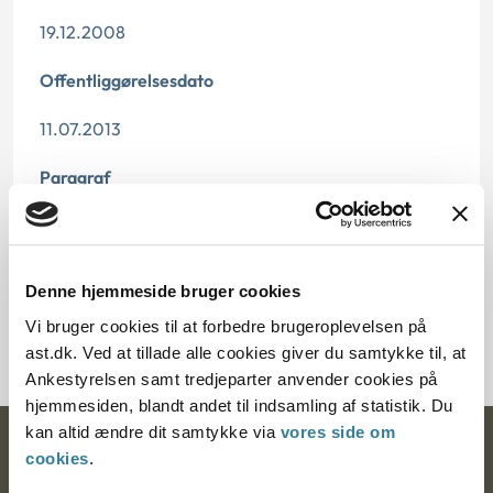
19.12.2008
Offentliggørelsesdato
11.07.2013
Paragraf
§ 18 § 38 § 1
Journalnummer
Denne hjemmeside bruger cookies
8500036-08
Vi bruger cookies til at forbedre brugeroplevelsen på
ast.dk. Ved at tillade alle cookies giver du samtykke til, at
Ankestyrelsen samt tredjeparter anvender cookies på
hjemmesiden, blandt andet til indsamling af statistik. Du
kan altid ændre dit samtykke via
vores side om
Ankestyrelsen
cookies
.