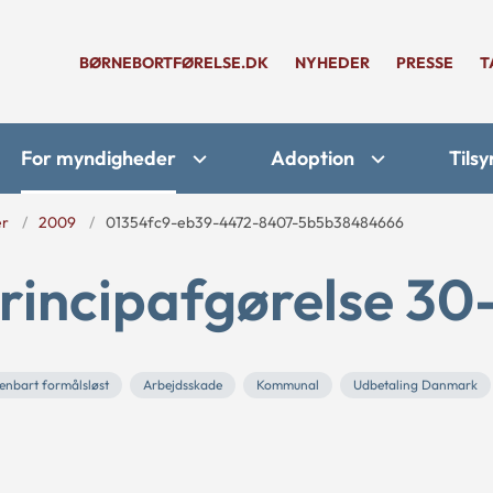
BØRNEBORTFØRELSE.DK
NYHEDER
PRESSE
T
For myndigheder
Adoption
Tilsy
er
2009
01354fc9-eb39-4472-8407-5b5b38484666
rincipafgørelse 30
enbart formålsløst
Arbejdsskade
Kommunal
Udbetaling Danmark