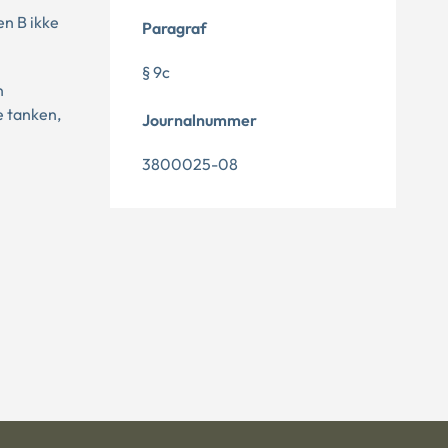
en B ikke
Paragraf
§ 9c
n
e tanken,
Journalnummer
3800025-08