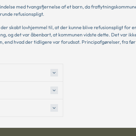
rbindelse med tvangsfjernelse af et barn, da fraflytningskommun
grunde refusionspligt.
v der skabt lovhjemmel til, at der kunne blive refusionspligt for e
g, og det var åbenbart, at kommunen vidste dette. Det var ikk
, end hvad der tidligere var forudsat. Principafgørelser, fra før