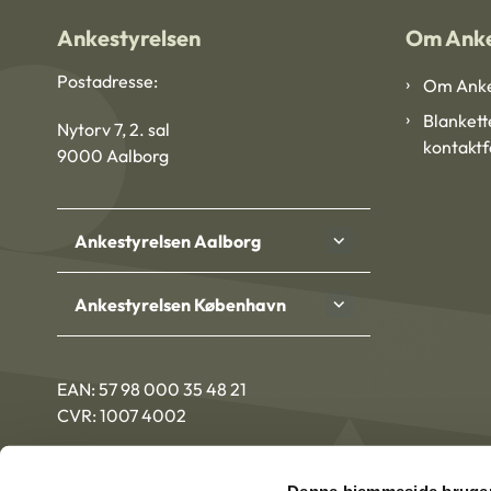
Ankestyrelsen
Om Anke
Postadresse:
Om Anke
Blankett
Nytorv 7, 2. sal
kontakt
9000 Aalborg
Ankestyrelsen Aalborg
Ankestyrelsen København
EAN: 57 98 000 35 48 21
CVR: 1007 4002
Denne hjemmeside bruger