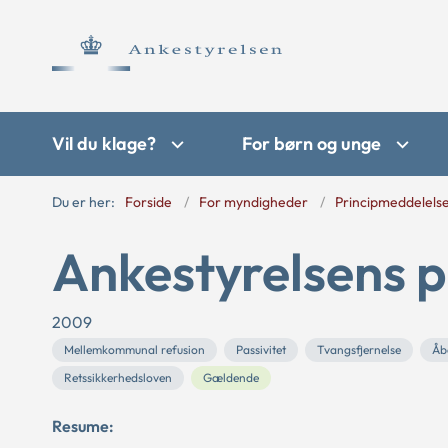
Vil du klage?
For børn og unge
Du er her:
Forside
For myndigheder
Principmeddelels
Ankestyrelsens p
2009
Mellemkommunal refusion
Passivitet
Tvangsfjernelse
Åb
Retssikkerhedsloven
Gældende
Resume: