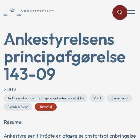
Ankestyrelsens
principafgørelse
143-09
2009
Anbringelse uden for hjemmet uden samtykke
Vold
Kommunal
Serviceloven
Historisk
Resume:
Ankestyrelsen tiltrådte en afgørelse om fortsat anbringelse