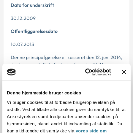
Dato for underskrift
30.12.2009
Offentliggørelsesdato
10.07.2013
Denne principafgørelse er kasseret den 12. juni 2014,
da den er erstattet af principafgørelse 36-14.
Paragraf
§ 5 § 6
Denne hjemmeside bruger cookies
Vi bruger cookies til at forbedre brugeroplevelsen på
Journalnummer
ast.dk. Ved at tillade alle cookies giver du samtykke til, at
1217987-08
Ankestyrelsen samt tredjeparter anvender cookies på
hjemmesiden, blandt andet til indsamling af statistik. Du
kan altid ændre dit samtykke via
vores side om