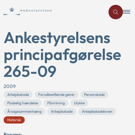
Ankestyrelsens
principafgørelse
265-09
2009
Arbejdsskade
Forudbestående gener
Personskade
Pludselig hændelse
Påvirkning
Ulykke
Årsagssammenhæng
Arbejdsskade
Arbejdsskadeloven
Historisk
Resume: