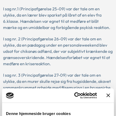
I sag nr.1 (Principafgørelse 25-09) var der tale om en
ulykke, da en lærer blev sparket på låret af en elev fra
6.klasse. Hændelsen var egnet til at medføre et blåt
mærke og en umiddelbar og forbigående psykisk reaktion.
I sag nr. 2 (Principafgørelse 26-09) var der tale om en
ulykke, da en pædagog under en personaleweekend blev
udsat for chikanøs adfærd, der var subjektivt krænkende og
grænseoverskridende. Hændelsesforløbet var egnet til at
medføre en krisereaktion.
I sag nr. 3 (Principafgørelse 27-09) var der tale om en
ulykke, da en murer skulle rejse sig fra hugsiddende, akavet
sammenkrummet arbejde med flisemuring i en bruseniche.
Påvirkningen var egnet til at medføre en menisklæsion.
I sag nr. 4 (Principafgørelse 28-09) var der ikke tale om en
ulykke, idet et løft af en sodavandskasse på ca. 14 kilo ikke
Denne hjemmeside bruger cookies