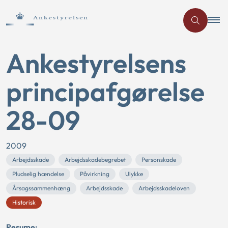
Ankestyrelsens
principafgørelse
28-09
2009
Arbejdsskade
Arbejdsskadebegrebet
Personskade
Pludselig hændelse
Påvirkning
Ulykke
Årsagssammenhæng
Arbejdsskade
Arbejdsskadeloven
Historisk
Resume: