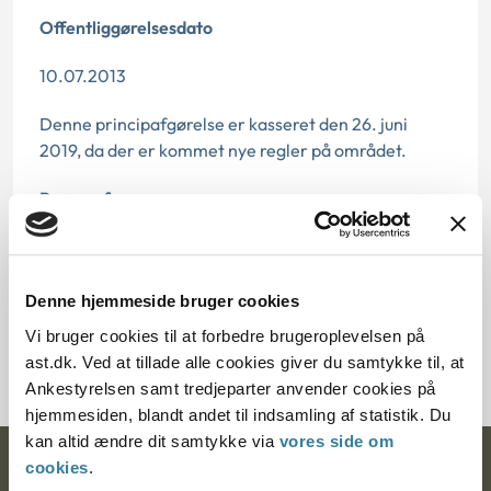
Offentliggørelsesdato
10.07.2013
Denne principafgørelse er kasseret den 26. juni
2019, da der er kommet nye regler på området.
Paragraf
§ 8 § 21
Journalnummer
Denne hjemmeside bruger cookies
Vi bruger cookies til at forbedre brugeroplevelsen på
7000347-08
ast.dk. Ved at tillade alle cookies giver du samtykke til, at
Ankestyrelsen samt tredjeparter anvender cookies på
hjemmesiden, blandt andet til indsamling af statistik. Du
kan altid ændre dit samtykke via
vores side om
cookies
.
Ankestyrelsen