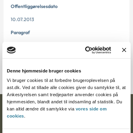
Offentliggørelsesdato
10.07.2013
Paragraf
§ 93 § 17
Journalnummer
Denne hjemmeside bruger cookies
2000136-09
Vi bruger cookies til at forbedre brugeroplevelsen på
ast.dk. Ved at tillade alle cookies giver du samtykke til, at
Ankestyrelsen samt tredjeparter anvender cookies på
hjemmesiden, blandt andet til indsamling af statistik. Du
Ankestyrelsen
kan altid ændre dit samtykke via
vores side om
cookies
.
Postadresse:
Nytorv 7, 2. sal