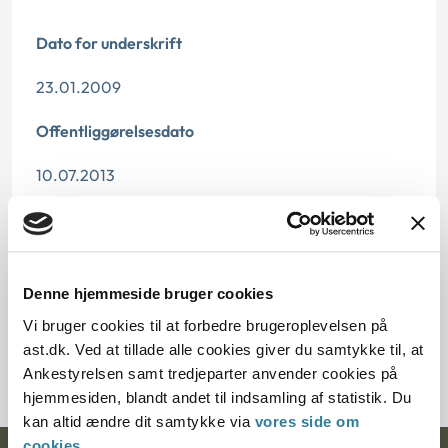
Dato for underskrift
23.01.2009
Offentliggørelsesdato
10.07.2013
Paragraf
§ 39 § 35 § 73
Denne hjemmeside bruger cookies
Journalnummer
Vi bruger cookies til at forbedre brugeroplevelsen på
ast.dk. Ved at tillade alle cookies giver du samtykke til, at
8500024-08
Ankestyrelsen samt tredjeparter anvender cookies på
hjemmesiden, blandt andet til indsamling af statistik. Du
kan altid ændre dit samtykke via
vores side om
cookies
.