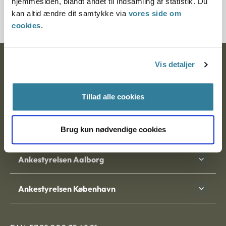
hjemmesiden, blandt andet til indsamling af statistik. Du
3500170-08
kan altid ændre dit samtykke via
vores side om
cookies
.
Ankestyrelsen
Vis detaljer
Postadresse:
Tillad alle cookies
Nytorv 7, 2. sal
9000 Aalborg
Brug kun nødvendige cookies
Ankestyrelsen Aalborg
Ankestyrelsen København