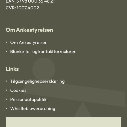
EAN: 57 98 000 35 48 21
CVR: 1007 4002
Om Ankestyrelsen
Om Ankestyrelsen
Blanketter og kontaktformularer
Links
Tilgængelighedserklæring
Cookies
Persondatapolitik
Whistleblowerordning