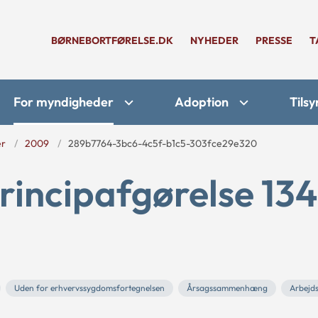
BØRNEBORTFØRELSE.DK
NYHEDER
PRESSE
T
For myndigheder
Adoption
Tilsy
er
2009
289b7764-3bc6-4c5f-b1c5-303fce29e320
rincipafgørelse 134
Uden for erhvervssygdomsfortegnelsen
Årsagssammenhæng
Arbejd