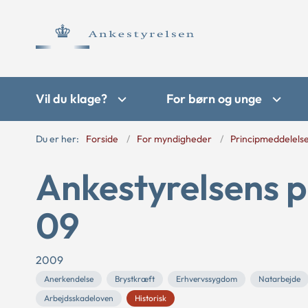
Vil du klage?
For børn og unge
Du er her:
Forside
For myndigheder
Principmeddelels
Ankestyrelsens p
09
2009
Anerkendelse
Brystkræft
Erhvervssygdom
Natarbejde
Arbejdsskadeloven
Historisk