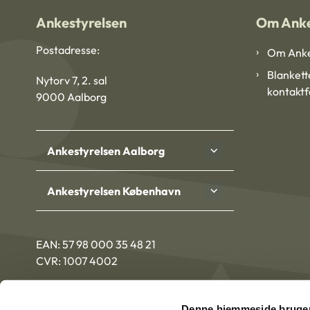
Ankestyrelsen
Om Anke
Postadresse:
Om Anke
Blankett
Nytorv 7, 2. sal
kontakt
9000 Aalborg
Ankestyrelsen Aalborg
Ankestyrelsen København
EAN: 57 98 000 35 48 21
CVR: 1007 4002
Denne hjemmeside bruger