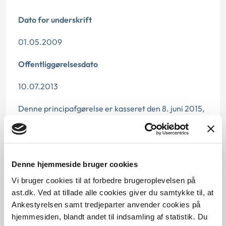
Dato for underskrift
01.05.2009
Offentliggørelsesdato
10.07.2013
Denne principafgørelse er kasseret den 8. juni 2015,
da der er kommet nye regler på området.
Paragraf
§ 112 § 4
Denne hjemmeside bruger cookies
Vi bruger cookies til at forbedre brugeroplevelsen på
Journalnummer
ast.dk. Ved at tillade alle cookies giver du samtykke til, at
Ankestyrelsen samt tredjeparter anvender cookies på
3500413-08
hjemmesiden, blandt andet til indsamling af statistik. Du