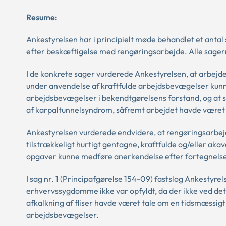
Resume:
Ankestyrelsen har i principielt møde behandlet et antal 
efter beskæftigelse med rengøringsarbejde. Alle sage
I de konkrete sager vurderede Ankestyrelsen, at arbej
under anvendelse af kraftfulde arbejdsbevægelser kunn
arbejdsbevægelser i bekendtgørelsens forstand, og at 
af karpaltunnelsyndrom, såfremt arbejdet havde været u
Ankestyrelsen vurderede endvidere, at rengøringsarbe
tilstrækkeligt hurtigt gentagne, kraftfulde og/eller ak
opgaver kunne medføre anerkendelse efter fortegnels
I sag nr. 1 (Principafgørelse 154-09) fastslog Ankestyre
erhvervssygdomme ikke var opfyldt, da der ikke ved d
afkalkning af fliser havde været tale om en tidsmæssigt 
arbejdsbevægelser.