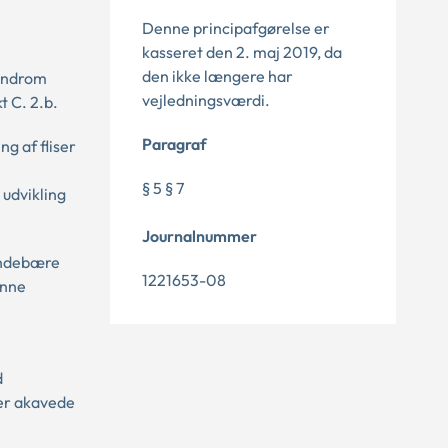
Denne principafgørelse er
kasseret den 2. maj 2019, da
den ikke længere har
syndrom
vejledningsværdi.
 C. 2.b.
Paragraf
g af fliser
§ 5 § 7
udvikling
Journalnummer
indebære
1221653-08
anne
d
ler akavede