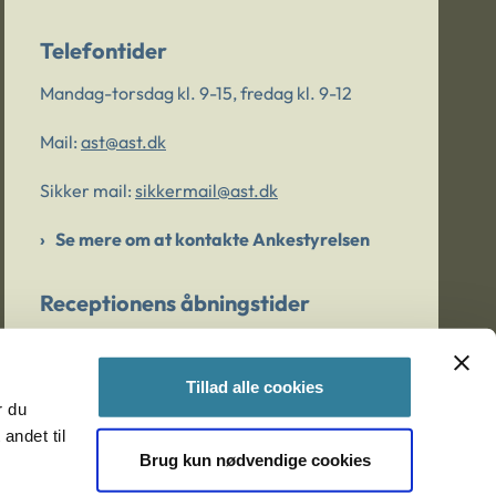
Telefontider
Mandag-torsdag kl. 9-15, fredag kl. 9-12
Mail:
ast@ast.dk
Sikker mail:
sikkermail@ast.dk
Se mere om at kontakte Ankestyrelsen
Receptionens åbningstider
Mandag-torsdag kl. 9-15, fredag kl. 9-13
Tillad alle cookies
r du
Er du bekymret for et barn/en ung?
andet til
Brug kun nødvendige cookies