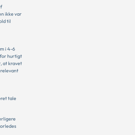
f
n ikke var
ld til
m i 4-6
or hurtigt
 at kravet
 relevant
ret tale
erligere
vorledes