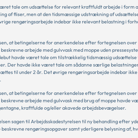
æret tale om udsættelse for relevant kraftfuldt arbejde i form a
ing af fliser, men at den tidsmæssige udstrækning af udsættelse
vrige rengøringsarbejde indebar ikke relevant belastning i forho
lsen, at betingelserne for anerkendelse efter fortegnelsen over
et beskrevne arbejde med gulvvask med moppe uden pressesyste
ut havde været tale om tilstrækkelig tidsmæssig udsættelse f
er. Der havde ikke været tale om sådanne særlige belastninger,
ttes til under 2 år. Det øvrige rengøringsarbejde indebar ikke
.
lsen, at betingelserne for anerkendelse efter fortegnelsen over
et beskrevne arbejde med gulvvask med brug af moppe havde væ
 gentagne, kraftfulde og/eller akavede arbejdsbevægelser.
elsen sagen til Arbejdsskadestyrelsen til ny behandling efter yd
e beskrevne rengøringsopgaver samt yderligere belysning af, h