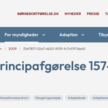
BØRNEBORTFØRELSE.DK
NYHEDER
PRESSE
T
For myndigheder
Adoption
Tilsy
er
2009
31ef1817-02a7-4620-9019-fc7c93f7de60
rincipafgørelse 157
Karpaltunnelsyndrom
Rengøringsarbejde
Arbejdsskade
Arbejdsska