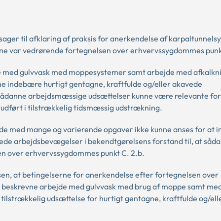
sager til afklaring af praksis for anerkendelse af karpaltunnel
rne var vedrørende fortegnelsen over erhvervssygdommes punkt
de med gulvvask med moppesystemer samt arbejde med afkalknin
e indebære hurtigt gentagne, kraftfulde og/eller akavede
sådanne arbejdsmæssige udsættelser kunne være relevante for 
dført i tilstrækkelig tidsmæssig udstrækning.
jde med mange og varierende opgaver ikke kunne anses for at 
avede arbejdsbevægelser i bekendtgørelsens forstand til, at såd
en over erhvervssygdommes punkt C. 2.b.
lsen, at betingelserne for anerkendelse efter fortegnelsen over
et beskrevne arbejde med gulvvask med brug af moppe samt me
tilstrækkelig udsættelse for hurtigt gentagne, kraftfulde og/el