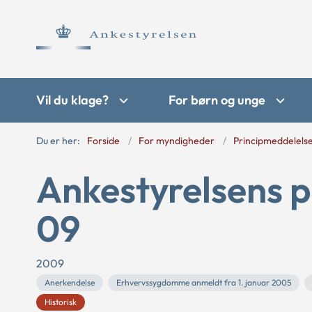
Vil du klage?
For børn og unge
Du er her:
Forside
For myndigheder
Principmeddelels
Ankestyrelsens p
09
2009
Anerkendelse
Erhvervssygdomme anmeldt fra 1. januar 2005
Historisk