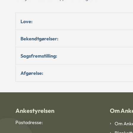
Love:
Bekendtgørelser:
Sagsfremstilling:
Afgørelse:
Ankestyrelsen
Om Anke
Postadresse:
Om Anke