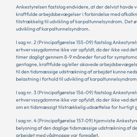
Ankestyrelsen fastslog endvidere, at der delvist havde v
kraftfulde arbejdsbevægelser i forbindelse med afkalkn
tilstrækkelig til udvikling af karpaltunnelsyndrom. Det ø
udvikling af karpaltunnelsyndrom.
I sag nr. 2 (Principafgørelse 155-09) fastslog Ankestyre
erhvervssygdomme ikke var opfyldt, da der ikke ved d
timer dagligt gennem 8-9 måneder forud for symptomdeb
gentagne, kraftfulde og/eller akavede arbejdsbevægels
til den tidsmæssige udstrækning af arbejdet kunne nedsæ
belastning i forhold til udvikling af karpaltunnelsyndrom
I sag nr. 3 (Principafgørelse 156-09) fastslog Ankestyre
erhvervssygdomme ikke var opfyldt, da der ikke ved d
om en tidsmæssigt tilstrækkelig udsættelse for hurtigt
I sag nr. 4 (Principafgørelse 157-09) hjemviste Ankestyr
belysning af den daglige tidsmæssige udstrækning af d
arbejdet med vådmoppe var foregået.