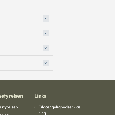
styrelsen
Links
styrelsen
Tilgængelighedserklæ
ring