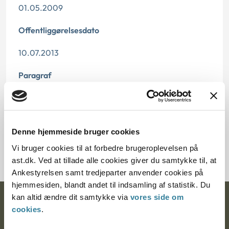
01.05.2009
Offentliggørelsesdato
10.07.2013
Paragraf
§ 74 § 18 § 74e
Journalnummer
Denne hjemmeside bruger cookies
2000401-08
Vi bruger cookies til at forbedre brugeroplevelsen på
ast.dk. Ved at tillade alle cookies giver du samtykke til, at
Ankestyrelsen samt tredjeparter anvender cookies på
hjemmesiden, blandt andet til indsamling af statistik. Du
kan altid ændre dit samtykke via
vores side om
Ankestyrelsen
cookies
.
Postadresse: