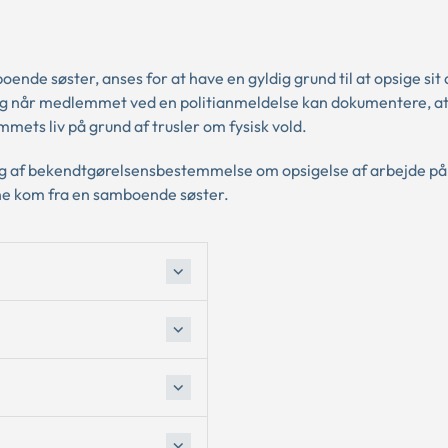
ende søster, anses for at have en gyldig grund til at opsige sit
og når medlemmet ved en politianmeldelse kan dokumentere, at
ets liv på grund af trusler om fysisk vold.
ng af bekendtgørelsensbestemmelse om opsigelse af arbejde på
erne kom fra en samboende søster.