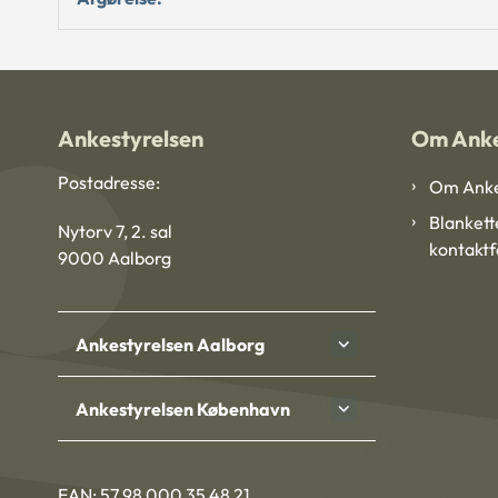
Ankestyrelsen
Om Anke
Postadresse:
Om Anke
Blankett
Nytorv 7, 2. sal
kontakt
9000 Aalborg
Ankestyrelsen Aalborg
Ankestyrelsen København
EAN: 57 98 000 35 48 21