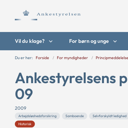
Vil du klage?
For børn og unge
Du er her:
Forside
For myndigheder
Principmeddelels
Ankestyrelsens p
09
2009
Arbejdsløshedsforsikring
Samboende
Selvforskyldt ledighed
Historisk