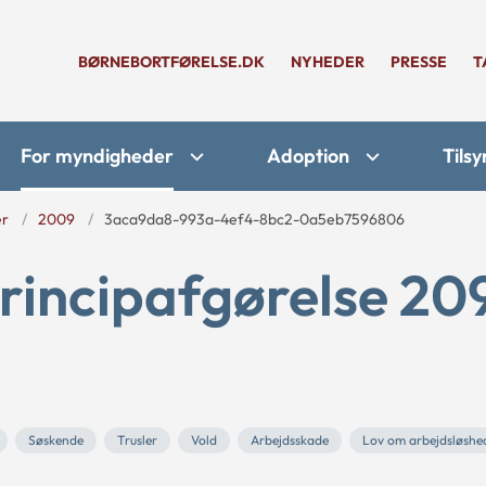
BØRNEBORTFØRELSE.DK
NYHEDER
PRESSE
T
For myndigheder
Adoption
Tilsy
er
2009
3aca9da8-993a-4ef4-8bc2-0a5eb7596806
rincipafgørelse 20
Søskende
Trusler
Vold
Arbejdsskade
Lov om arbejdsløshed