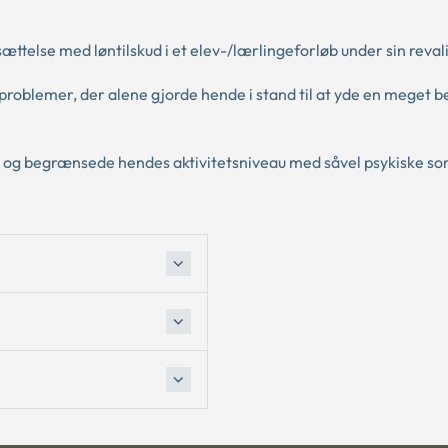
ttelse med løntilskud i et elev-/lærlingeforløb under sin reval
problemer, der alene gjorde hende i stand til at yde en meget 
b og begrænsede hendes aktivitetsniveau med såvel psykiske so