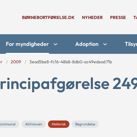
BØRNEBORTFØRELSE.DK
NYHEDER
PRESSE
T
For myndigheder
Adoption
Tilsy
er
2009
3ead5be8-fc16-48b8-8db0-ac49edea671b
rincipafgørelse 24
Kommunal
Aktivloven
Historisk
Begrundelse