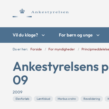
Vil du klage?
For børn og unge
Du er her:
Forside
For myndigheder
Principmeddelels
Ankestyrelsens p
09
2009
Elevforløb
Løntilskud
Morbus crohn
Revalidering