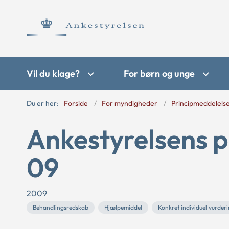
Vil du klage?
For børn og unge
Du er her:
Forside
For myndigheder
Principmeddelels
Ankestyrelsens p
09
2009
Behandlingsredskab
Hjælpemiddel
Konkret individuel vurder