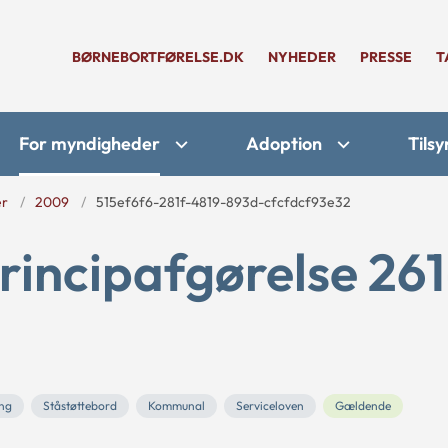
BØRNEBORTFØRELSE.DK
NYHEDER
PRESSE
T
For myndigheder
Adoption
Tilsy
er
2009
515ef6f6-281f-4819-893d-cfcfdcf93e32
rincipafgørelse 261
ing
Ståstøttebord
Kommunal
Serviceloven
Gældende