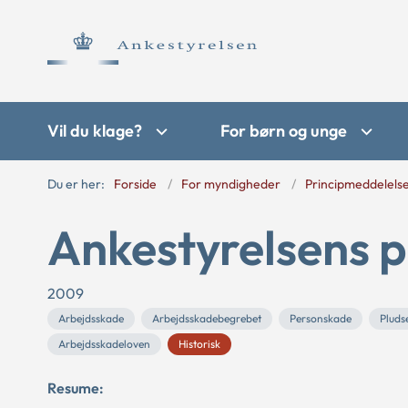
Vil du klage?
For børn og unge
Du er her:
Forside
For myndigheder
Principmeddelels
Ankestyrelsens p
2009
Arbejdsskade
Arbejdsskadebegrebet
Personskade
Pluds
Arbejdsskadeloven
Historisk
Resume: