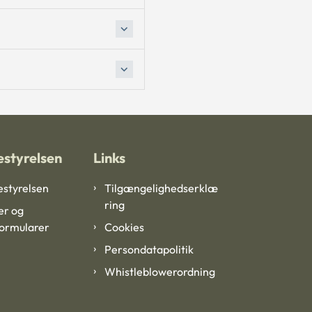
styrelsen
Links
styrelsen
Tilgængelighedserklæ
ring
er og
formularer
Cookies
Persondatapolitik
Whistleblowerordning