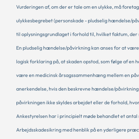
Vurderingen af, om der er tale om en ulykke, må foretag
ulykkesbegrebet (personskade - pludselig hændelse/påv
til oplysningsgrundlaget i forhold til, hvilket faktum, der
En pludselig hændelse/påvirkning kan anses for at være å
logisk forklaring på, at skaden opstod, som følge af en 
være en medicinsk årsagssammenhæng mellem en påvirk
anerkendelse, hvis den beskrevne hændelse/påvirkning ik
påvirkningen ikke skyldes arbejdet eller de forhold, hvo
Ankestyrelsen har i principielt møde behandlet et antal
Arbejdsskadesikring med henblik på en yderligere præc