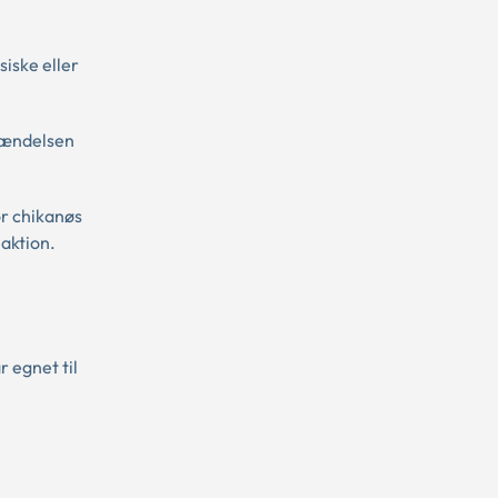
iske eller
 Hændelsen
or chikanøs
aktion.
r egnet til