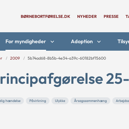
BØRNEBORTFØRELSE.DK
NYHEDER
PRESSE
T
For myndigheder
Adoption
Tilsy
er
2009
5b74ad68-8b5b-4e34-a39c-60182bf15600
rincipafgørelse 25
elig hændelse
Påvirkning
Ulykke
Årsagssammenhæng
Arbejds