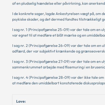
af en pludselig hændelse eller påvirkning, kan anerken
I de konkrete sager, lagde Ankestyrelsen vægt på, om d
psykiske skader, og det dermed fandtes tilstrækkeligt go
I sag nr. 1 (Principafgørelse 25-09) var der tale om en u
var egnet til at medføre et blåt mærke og en umiddelba
I sag nr. 2 (Principafgørelse 26-09) var der tale om e
adfærd, der var subjektivt krænkende og grænseoverskr
I sag nr. 3 (Principafgørelse 27-09) var der tale om en u
sammenkrummet arbejde med flisemuring i en brusenich
I sag nr. 4 (Principafgørelse 28-09) var der ikke tale om 
at medføre den umiddelbart konstaterede diskusprolap
Love: