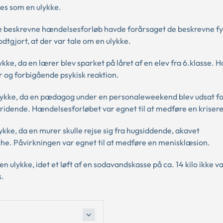
des som en ulykke.
e beskrevne hændelsesforløb havde forårsaget de beskrevne fys
dtgjort, at der var tale om en ulykke.
lykke, da en lærer blev sparket på låret af en elev fra 6.klasse.
r og forbigående psykisk reaktion.
n ulykke, da en pædagog under en personaleweekend blev udsat f
idende. Hændelsesforløbet var egnet til at medføre en krisere
lykke, da en murer skulle rejse sig fra hugsiddende, akavet
e. Påvirkningen var egnet til at medføre en menisklæsion.
en ulykke, idet et løft af en sodavandskasse på ca. 14 kilo ikke va
s.