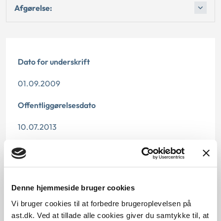
Afgørelse:
Dato for underskrift
01.09.2009
Offentliggørelsesdato
10.07.2013
Denne principmeddelelse er kasseret den 2. juli
2020, da den er indarbejdet i principmeddelelse16-
20.
Denne hjemmeside bruger cookies
Paragraf
Vi bruger cookies til at forbedre brugeroplevelsen på
§ 46
ast.dk. Ved at tillade alle cookies giver du samtykke til, at