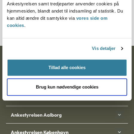
Ankestyrelsen samt tredjeparter anvender cookies på
Journalnummer
hjemmesiden, blandt andet til indsamling af statistik. Du
kan altid ændre dit samtykke via
vores side om
2000521-08
cookies
.
Vis detaljer
Ankestyrelsen
Tillad alle cookies
Postadresse:
Nytorv 7, 2. sal
Brug kun nødvendige cookies
9000 Aalborg
Ankestyrelsen Aalborg
Ankestyrelsen København