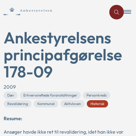
Ankestyrelsens
principafgørelse
178-09
2009
Døv
Erhvervsrettede foranstaltninger
Personkreds
Revalidering
Kommunal
Aktivloven
Historisk
Resume:
Ansøger havde ikke ret til revalidering, idet han ikke var