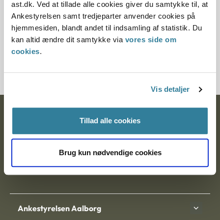
ast.dk. Ved at tillade alle cookies giver du samtykke til, at
§ 11
Ankestyrelsen samt tredjeparter anvender cookies på
hjemmesiden, blandt andet til indsamling af statistik. Du
Journalnummer
kan altid ændre dit samtykke via
vores side om
cookies
.
2000025-08
Vis detaljer
Ankestyrelsen
Tillad alle cookies
Postadresse:
Brug kun nødvendige cookies
Nytorv 7, 2. sal
9000 Aalborg
Ankestyrelsen Aalborg