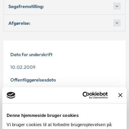
Sagsfremstilling:
Afgørelse:
Dato for underskrift
10.02.2009
Offentliggørelsesdato
10.07.2013
Denne principafgørelse er kasseret den 11. juli 2019,
da den er erstattet af principafgørelse 42-19.
Denne hjemmeside bruger cookies
Paragraf
Vi bruger cookies til at forbedre brugeroplevelsen på