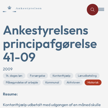
Ankestyrelsens
principafgørelse
41-09
2009
14. dages løn
Forsørgelse
Kontanthjælp
Lønudbetaling
Påbegyndelse af arbejde
Kommunal
Aktivloven
Historisk
Resume:
Kontanthjælp udbetalt med udgangen af en måned skulle