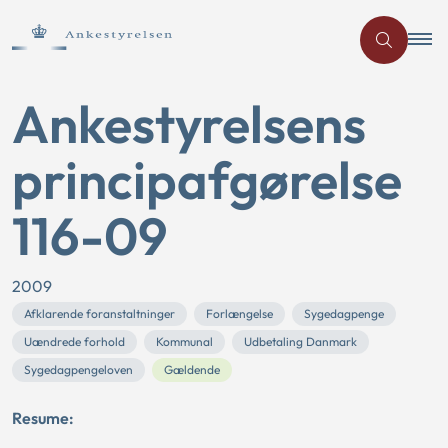
Ankestyrelsens
principafgørelse
116-09
2009
Afklarende foranstaltninger
Forlængelse
Sygedagpenge
Uændrede forhold
Kommunal
Udbetaling Danmark
Sygedagpengeloven
Gældende
Resume: