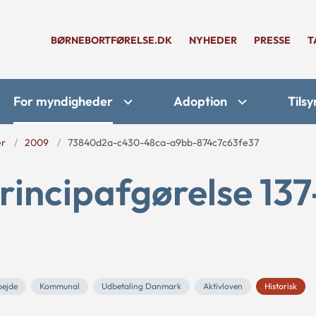
BØRNEBORTFØRELSE.DK
NYHEDER
PRESSE
T
For myndigheder
Adoption
Tilsy
er
2009
73840d2a-c430-48ca-a9bb-874c7c63fe37
rincipafgørelse 137
bejde
Kommunal
Udbetaling Danmark
Aktivloven
Historisk