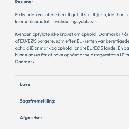
Resume:
En kvinden var alene berettiget til starthjælp, idet hu
kunne få udbetalt revalideringsydelse.
Kvinden opfyldte ikke kravet om ophold i Danmark i 7 år 
af EU/EØS borgere, som efter EU-retten var berettigede
ophold iDanmark og ophold i andreEU/EØS lande. Én dags 
kunne anses for at have opnået arbejdstagerstatus i Dan
Danmark.
Love:
Sagsfremstilling:
Afgørelse: