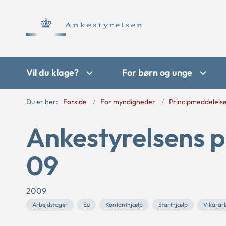
Vil du klage?
For børn og unge
Du er her:
Forside
For myndigheder
Principmeddelels
Ankestyrelsens p
09
2009
Arbejdstager
Eu
Kontanthjælp
Starthjælp
Vikarar