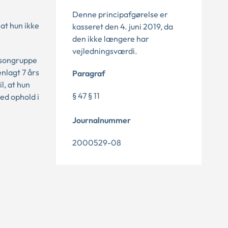
Denne principafgørelse er
at hun ikke
kasseret den 4. juni 2019, da
den ikke længere har
vejledningsværdi.
ersongruppe
nlagt 7 års
Paragraf
l, at hun
§ 47 § 11
ed ophold i
Journalnummer
2000529-08