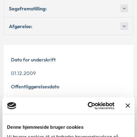
Sagsfremstilling:
Afgørelse:
Dato for underskrift
01.12.2009
Offentliggørelsesdato
10.07.2013
Denne principafgørelse er kasseret den 15.
november 2019, da den er erstattet af
Denne hjemmeside bruger cookies
principmeddelelse 65-19.
Vi bruger cookies til at forbedre brugeroplevelsen på