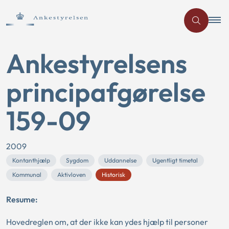
Ankestyrelsens
principafgørelse
159-09
2009
Kontanthjælp
Sygdom
Uddannelse
Ugentligt timetal
Kommunal
Aktivloven
Historisk
Resume:
Hovedreglen om, at der ikke kan ydes hjælp til personer