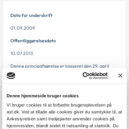
Dato for underskrift
01.09.2009
Offentliggørelsesdato
10.07.2013
Denne principafgørelse er kasseret den 29. april
2019, da den ikke længere har vejledningsværdi.
Paragraf
Denne hjemmeside bruger cookies
§ 11
Vi bruger cookies til at forbedre brugeroplevelsen på
Journalnummer
ast.dk. Ved at tillade alle cookies giver du samtykke til, at
Ankestyrelsen samt tredjeparter anvender cookies på
2000421-08
hjemmesiden, blandt andet til indsamling af statistik. Du