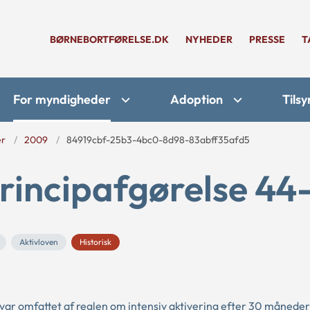
BØRNEBORTFØRELSE.DK
NYHEDER
PRESSE
T
For myndigheder
Adoption
Tilsy
er
2009
84919cbf-25b3-4bc0-8d98-83abff35afd5
rincipafgørelse 44
Aktivloven
Historisk
r omfattet af reglen om intensiv aktivering efter 30 måneder