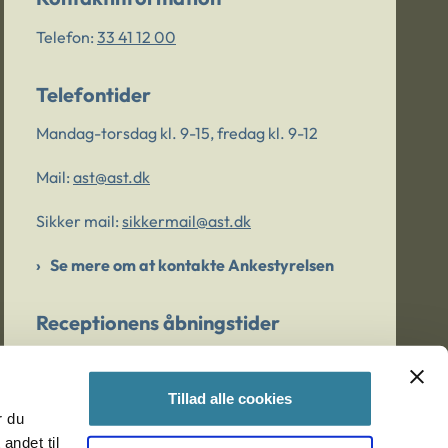
Telefon:
33 41 12 00
Telefontider
Mandag-torsdag kl. 9-15, fredag kl. 9-12
Mail:
ast@ast.dk
Sikker mail:
sikkermail@ast.dk
Se mere om at kontakte Ankestyrelsen
Receptionens åbningstider
Mandag-torsdag kl. 9-15, fredag kl. 9-13
Tillad alle cookies
r du
Er du bekymret for et barn/en ung?
andet til