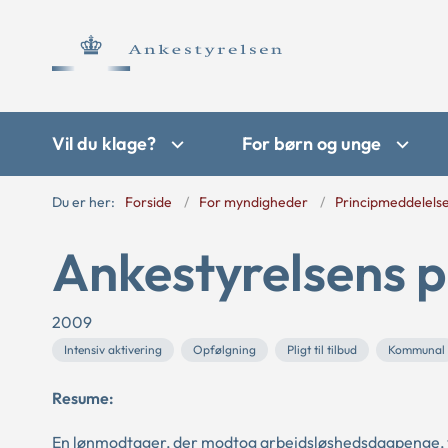
Vil du klage?
For børn og unge
Du er her:
Forside
For myndigheder
Principmeddelels
Ankestyrelsens p
2009
Intensiv aktivering
Opfølgning
Pligt til tilbud
Kommunal
Resume:
En lønmodtager, der modtog arbejdsløshedsdagpenge, va