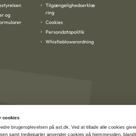
styrelsen
Tilgængelighedserklæ
ring
er og
formularer
Cookies
Persondatapolitik
Whistleblowerordning
 cookies
rbedre brugeroplevelsen på ast.dk. Ved at tillade alle cookies give
lsen samt tredjeparter anvender cookies på hjemmesiden, blandt 