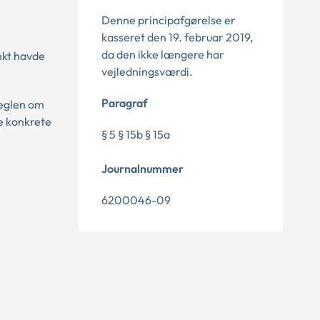
Denne principafgørelse er
kasseret den 19. februar 2019,
da den ikke længere har
nkt havde
vejledningsværdi.
Paragraf
reglen om
e konkrete
§ 5 § 15b § 15a
Journalnummer
6200046-09