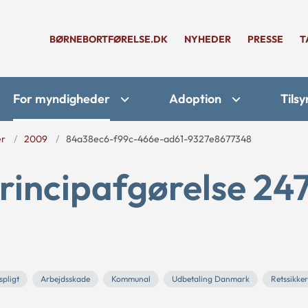
BØRNEBORTFØRELSE.DK
NYHEDER
PRESSE
T
For myndigheder
Adoption
Tilsy
er
2009
84a38ec6-f99c-466e-ad61-9327e8677348
rincipafgørelse 24
spligt
Arbejdsskade
Kommunal
Udbetaling Danmark
Retssikke