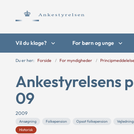
Vil du klage?
For børn og unge
Du er her:
Forside
For myndigheder
Principmeddelels
Ankestyrelsens p
09
2009
Ansøgning
Folkepension
Opsat folkepension
Vejledning
Historisk