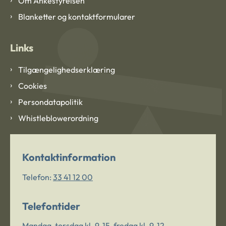
Om Ankestyrelsen
Blanketter og kontaktformularer
Links
Tilgængelighedserklæring
Cookies
Persondatapolitik
Whistleblowerordning
Kontaktinformation
Telefon:
33 41 12 00
Telefontider
Mandag-torsdag kl. 9-15, fredag kl. 9-12