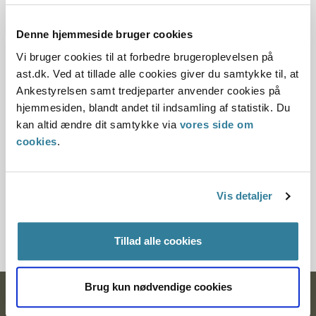
Dato for underskrift
30.10.2010
Denne hjemmeside bruger cookies
Vi bruger cookies til at forbedre brugeroplevelsen på
Offentliggørelsesdato
ast.dk. Ved at tillade alle cookies giver du samtykke til, at
Ankestyrelsen samt tredjeparter anvender cookies på
10.07.2013
hjemmesiden, blandt andet til indsamling af statistik. Du
Paragraf
kan altid ændre dit samtykke via
vores side om
cookies
.
§ 12 § 114
Journalnummer
Vis detaljer
3000131-09
Tillad alle cookies
Brug kun nødvendige cookies
Ankestyrelsen