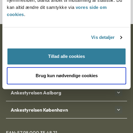
hjemmesiden, blandt andet til indsamling af statistik. Du
1201854-09
kan altid ændre dit samtykke via
vores side om
cookies
.
Ankestyrelsen
Vis detaljer
Postadresse:
Tillad alle cookies
Nytorv 7, 2. sal
9000 Aalborg
Brug kun nødvendige cookies
Ankestyrelsen Aalborg
Ankestyrelsen København
EAN: 57 98 000 35 48 21