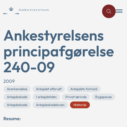
Ankestyrelsens
principafgørelse
240-09
2009
Anerkendelse
Arbejdet afbrudt
Arbejdets forhold
Arbejdsskade
I arbejdstiden
Privat ærinde
Rygepause
Arbejdsskade
Arbejdsskadeloven
Historisk
Resume: