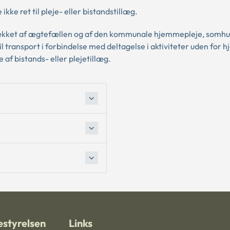
kke ret til pleje- eller bistandstillæg.
 dækket af ægtefællen og af den kommunale hjemmepleje, somhu
l transport i forbindelse med deltagelse i aktiviteter uden for
 af bistands- eller plejetillæg.
styrelsen
Links