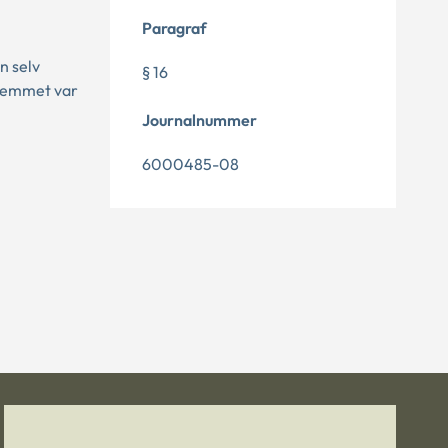
Paragraf
n selv
§ 16
 hjemmet var
Journalnummer
6000485-08