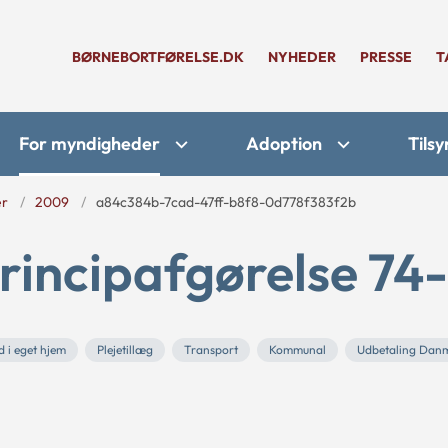
BØRNEBORTFØRELSE.DK
NYHEDER
PRESSE
T
For myndigheder
Adoption
Tilsy
er
2009
a84c384b-7cad-47ff-b8f8-0d778f383f2b
rincipafgørelse 74
 i eget hjem
Plejetillæg
Transport
Kommunal
Udbetaling Dan