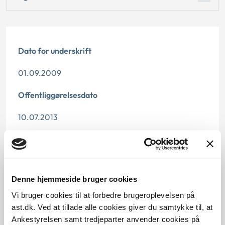
Dato for underskrift
01.09.2009
Offentliggørelsesdato
10.07.2013
Denne principafgørelse er kasseret den 11. oktober
2019, da den er erstattet af principafgørelse 47-19.
Paragraf
Denne hjemmeside bruger cookies
§ 41 § 43 § 19 § 32
Vi bruger cookies til at forbedre brugeroplevelsen på
ast.dk. Ved at tillade alle cookies giver du samtykke til, at
Journalnummer
Ankestyrelsen samt tredjeparter anvender cookies på