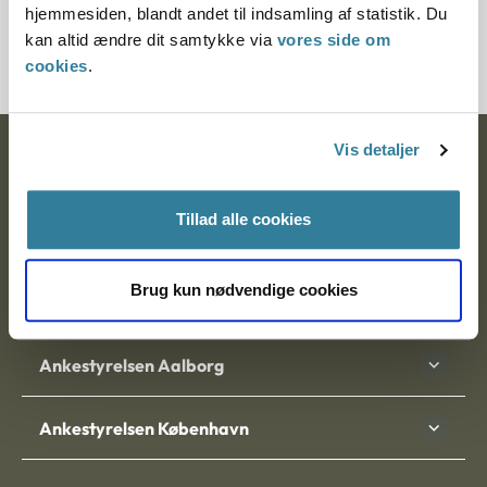
hjemmesiden, blandt andet til indsamling af statistik. Du
3500527-08
kan altid ændre dit samtykke via
vores side om
cookies
.
Vis detaljer
Ankestyrelsen
Postadresse:
Tillad alle cookies
Nytorv 7, 2. sal
9000 Aalborg
Brug kun nødvendige cookies
Ankestyrelsen Aalborg
Ankestyrelsen København