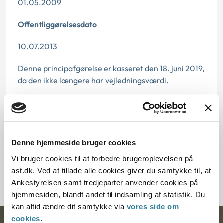
01.05.2009
Offentliggørelsesdato
10.07.2013
Denne principafgørelse er kasseret den 18. juni 2019,
da den ikke længere har vejledningsværdi.
Paragraf
§ 72 § 128 § 71
Denne hjemmeside bruger cookies
Journalnummer
Vi bruger cookies til at forbedre brugeroplevelsen på
2000308-08
ast.dk. Ved at tillade alle cookies giver du samtykke til, at
Ankestyrelsen samt tredjeparter anvender cookies på
hjemmesiden, blandt andet til indsamling af statistik. Du
kan altid ændre dit samtykke via
vores side om
cookies
.