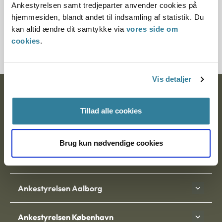
Ankestyrelsen samt tredjeparter anvender cookies på
Journalnummer
hjemmesiden, blandt andet til indsamling af statistik. Du
kan altid ændre dit samtykke via
vores side om
2000177-08
cookies
.
Vis detaljer
Ankestyrelsen
Tillad alle cookies
Postadresse:
Nytorv 7, 2. sal
Brug kun nødvendige cookies
9000 Aalborg
Ankestyrelsen Aalborg
Ankestyrelsen København