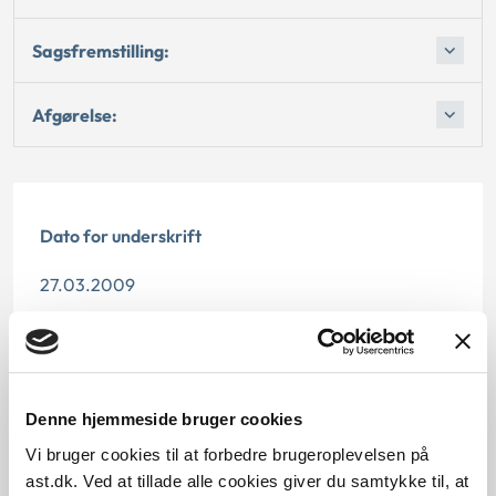
Sagsfremstilling:
Afgørelse:
Dato for underskrift
27.03.2009
Offentliggørelsesdato
10.07.2013
Denne hjemmeside bruger cookies
Paragraf
Vi bruger cookies til at forbedre brugeroplevelsen på
§ 74 § 74e § 74d
ast.dk. Ved at tillade alle cookies giver du samtykke til, at