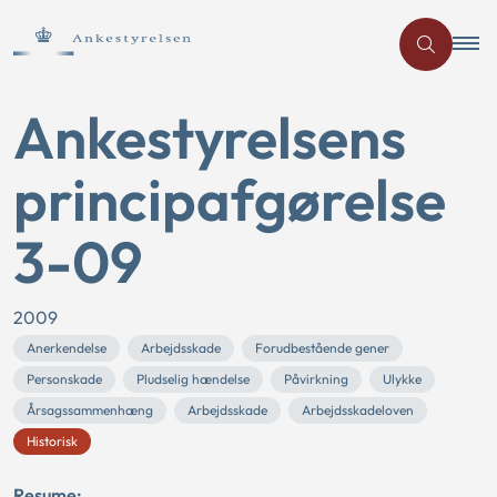
Ankestyrelsens
principafgørelse
3-09
2009
Anerkendelse
Arbejdsskade
Forudbestående gener
Personskade
Pludselig hændelse
Påvirkning
Ulykke
Årsagssammenhæng
Arbejdsskade
Arbejdsskadeloven
Historisk
Resume: