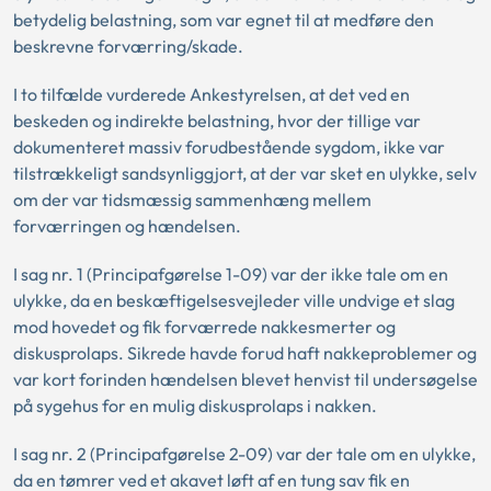
betydelig belastning, som var egnet til at medføre den
beskrevne forværring/skade.
I to tilfælde vurderede Ankestyrelsen, at det ved en
beskeden og indirekte belastning, hvor der tillige var
dokumenteret massiv forudbestående sygdom, ikke var
tilstrækkeligt sandsynliggjort, at der var sket en ulykke, selv
om der var tidsmæssig sammenhæng mellem
forværringen og hændelsen.
I sag nr. 1 (Principafgørelse 1-09) var der ikke tale om en
ulykke, da en beskæftigelsesvejleder ville undvige et slag
mod hovedet og fik forværrede nakkesmerter og
diskusprolaps. Sikrede havde forud haft nakkeproblemer og
var kort forinden hændelsen blevet henvist til undersøgelse
på sygehus for en mulig diskusprolaps i nakken.
I sag nr. 2 (Principafgørelse 2-09) var der tale om en ulykke,
da en tømrer ved et akavet løft af en tung sav fik en