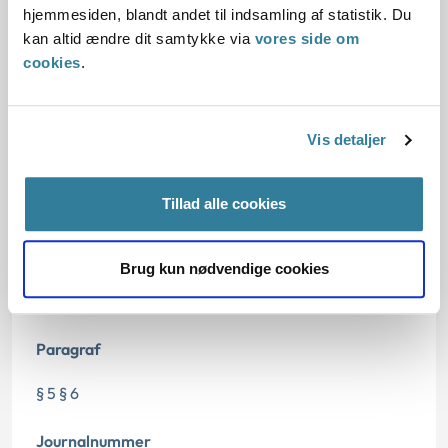
Sagsfremstilling:
hjemmesiden, blandt andet til indsamling af statistik. Du
kan altid ændre dit samtykke via
vores side om
Afgørelse:
cookies
.
Vis detaljer
Dato for underskrift
Tillad alle cookies
26.01.2009
Offentliggørelsesdato
Brug kun nødvendige cookies
10.07.2013
Paragraf
§ 5 § 6
Journalnummer