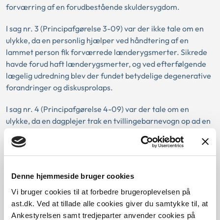
forværring af en forudbestående skuldersygdom.
I sag nr. 3 (Principafgørelse 3-09) var der ikke tale om en
ulykke, da en personlig hjælper ved håndtering af en
lammet person fik forværrede lænderygsmerter. Sikrede
havde forud haft lænderygsmerter, og ved efterfølgende
lægelig udredning blev der fundet betydelige degenerative
forandringer og diskusprolaps.
I sag nr. 4 (Principafgørelse 4-09) var der tale om en
ulykke, da en dagplejer trak en tvillingebarnevogn op ad en
kældertrappe og fik et knæk i ryggen, da en pedal satte sig
fast mellem to trin. Sikrede fik efterfølgende konstateret
osteoporose og et brud på en lændehvirvel.
Denne hjemmeside bruger cookies
Vi bruger cookies til at forbedre brugeroplevelsen på
Love:
ast.dk. Ved at tillade alle cookies giver du samtykke til, at
Ankestyrelsen samt tredjeparter anvender cookies på