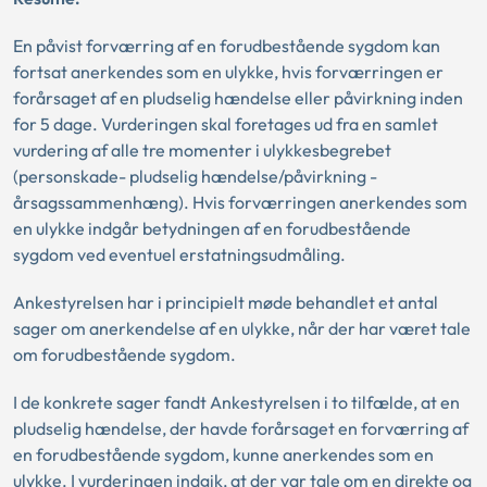
En påvist forværring af en forudbestående sygdom kan
fortsat anerkendes som en ulykke, hvis forværringen er
forårsaget af en pludselig hændelse eller påvirkning inden
for 5 dage. Vurderingen skal foretages ud fra en samlet
vurdering af alle tre momenter i ulykkesbegrebet
(personskade- pludselig hændelse/påvirkning -
årsagssammenhæng). Hvis forværringen anerkendes som
en ulykke indgår betydningen af en forudbestående
sygdom ved eventuel erstatningsudmåling.
Ankestyrelsen har i principielt møde behandlet et antal
sager om anerkendelse af en ulykke, når der har været tale
om forudbestående sygdom.
I de konkrete sager fandt Ankestyrelsen i to tilfælde, at en
pludselig hændelse, der havde forårsaget en forværring af
en forudbestående sygdom, kunne anerkendes som en
ulykke. I vurderingen indgik, at der var tale om en direkte og