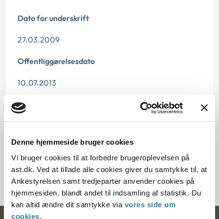
Dato for underskrift
27.03.2009
Offentliggørelsesdato
10.07.2013
Paragraf
§ 2 § 23a § 23b
Denne hjemmeside bruger cookies
Journalnummer
Vi bruger cookies til at forbedre brugeroplevelsen på
ast.dk. Ved at tillade alle cookies giver du samtykke til, at
2000480-08
Ankestyrelsen samt tredjeparter anvender cookies på
hjemmesiden, blandt andet til indsamling af statistik. Du
kan altid ændre dit samtykke via
vores side om
cookies
.