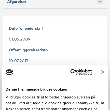
Afgørelse:
Dato for underskrift
01.05.2009
Offentliggørelsesdato
10.07.2013
Denne principafgørelse er kasseret den 18. juni 2019,
da den er erstattet af principafgørelse 29-19.
Paragraf
Denne hjemmeside bruger cookies
Vi bruger cookies til at forbedre brugeroplevelsen på
§ 13 § 7 § 4 § 10 § 15 § 6
ast.dk. Ved at tillade alle cookies giver du samtykke til, at
Ankestyrelsen samt tredjeparter anvender cookies på