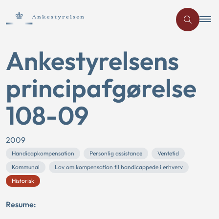
Ankestyrelsens
principafgørelse
108-09
2009
Handicapkompensation
Personlig assistance
Ventetid
Kommunal
Lov om kompensation til handicappede i erhverv
Historisk
Resume: