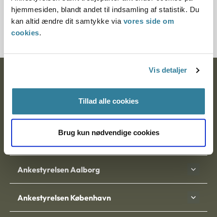
Journalnummer
hjemmesiden, blandt andet til indsamling af statistik. Du
kan altid ændre dit samtykke via
vores side om
2000465-08
cookies
.
Vis detaljer
Ankestyrelsen
Postadresse:
Tillad alle cookies
Nytorv 7, 2. sal
9000 Aalborg
Brug kun nødvendige cookies
Ankestyrelsen Aalborg
Ankestyrelsen København