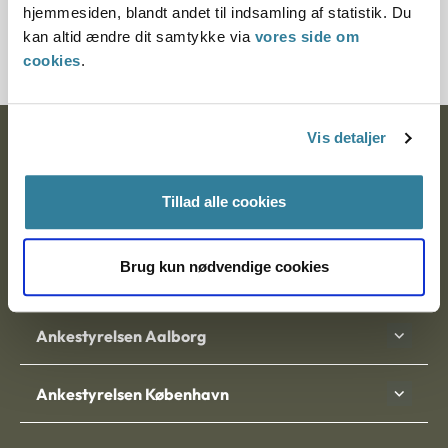
hjemmesiden, blandt andet til indsamling af statistik. Du
2000504-08
kan altid ændre dit samtykke via
vores side om
cookies
.
Vis detaljer
Ankestyrelsen
Postadresse:
Tillad alle cookies
Nytorv 7, 2. sal
9000 Aalborg
Brug kun nødvendige cookies
Ankestyrelsen Aalborg
Ankestyrelsen København