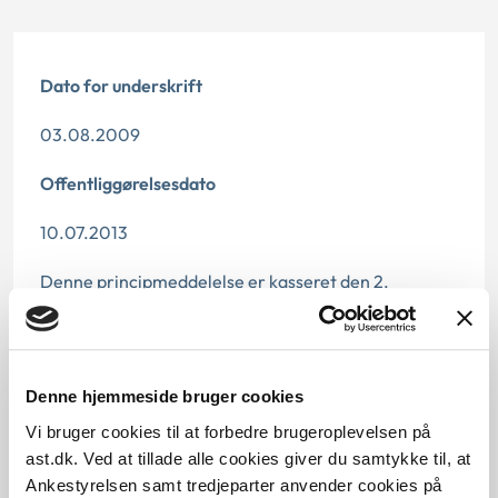
Dato for underskrift
03.08.2009
Offentliggørelsesdato
10.07.2013
Denne principmeddelelse er kasseret den 2.
december 2020, da den er indarbejdet i
principmeddelelse 34-20.
Paragraf
Denne hjemmeside bruger cookies
§ 27 § 24 § 22 § 32
Vi bruger cookies til at forbedre brugeroplevelsen på
ast.dk. Ved at tillade alle cookies giver du samtykke til, at
Journalnummer
Ankestyrelsen samt tredjeparter anvender cookies på