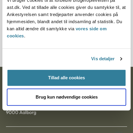
Vi bruger cookies til at forbedre brugeroplevelsen på
Paragraf
ast.dk. Ved at tillade alle cookies giver du samtykke til, at
Ankestyrelsen samt tredjeparter anvender cookies på
§ 27
hjemmesiden, blandt andet til indsamling af statistik. Du
kan altid ændre dit samtykke via
vores side om
Journalnummer
cookies
.
7200114-09
Vis detaljer
Tillad alle cookies
Ankestyrelsen
Postadresse:
Brug kun nødvendige cookies
Nytorv 7, 2. sal
9000 Aalborg