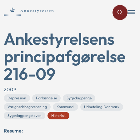
Ankestyrelsens
principafgørelse
216-09
2009
Depression
Forlængelse
Sygedagpenge
Varighedsbegrænsning
Kommunal
Udbetaling Danmark
Sygedagpengeloven
Historisk
Resume: