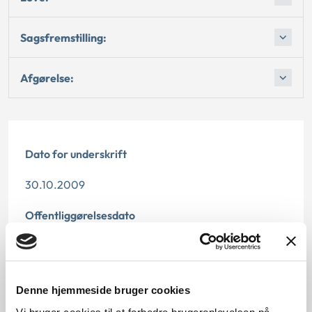
Sagsfremstilling:
Afgørelse:
Dato for underskrift
30.10.2009
Offentliggørelsesdato
10.07.2013
Denne principafgørelse er kasseret den 17. juli 2015,
Denne hjemmeside bruger cookies
da den er erstattet af principafgørelse 28-15.