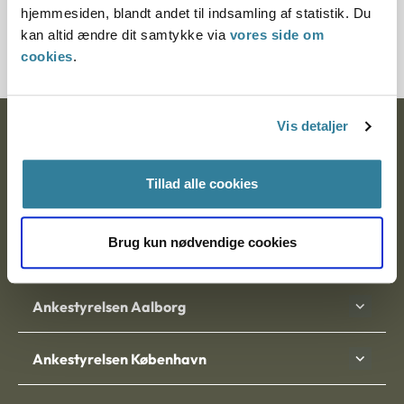
hjemmesiden, blandt andet til indsamling af statistik. Du
2000211-08
kan altid ændre dit samtykke via
vores side om
cookies
.
Vis detaljer
Ankestyrelsen
Postadresse:
Tillad alle cookies
Nytorv 7, 2. sal
9000 Aalborg
Brug kun nødvendige cookies
Ankestyrelsen Aalborg
Ankestyrelsen København