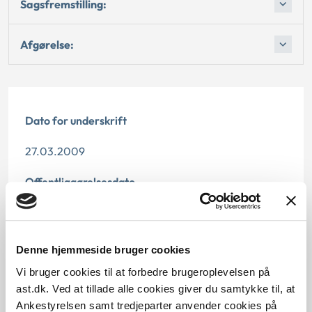
Sagsfremstilling:
Afgørelse:
Dato for underskrift
27.03.2009
Offentliggørelsesdato
10.07.2013
Paragraf
Denne hjemmeside bruger cookies
Vi bruger cookies til at forbedre brugeroplevelsen på
§ 60 § 53 § 9 § 44
ast.dk. Ved at tillade alle cookies giver du samtykke til, at
Ankestyrelsen samt tredjeparter anvender cookies på
Journalnummer