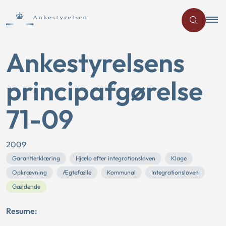
Ankestyrelsens
principafgørelse
71-09
2009
Garantierklæring
Hjælp efter integrationsloven
Klage
Opkrævning
Ægtefælle
Kommunal
Integrationsloven
Gældende
Resume: