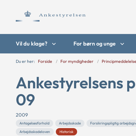
Vil du klage?
For børn og unge
Du er her:
Forside
For myndigheder
Principmeddelels
Ankestyrelsens p
09
2009
Antagelsesforhold
Arbejdsskade
Forsikringspligtig arbejdsgi
Arbejdsskadeloven
Historisk