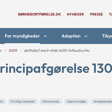
BØRNEBORTFØRELSE.DK
NYHEDER
PRESSE
T
For myndigheder
Adoption
Tilsy
er
2009
db39a8a7-b6c9-4fd6-b05f-7efbca5ccf4c
rincipafgørelse 13
ver
Frivillig indsamler
Personkreds
Ulønnet hjælp
Arbejdsskade