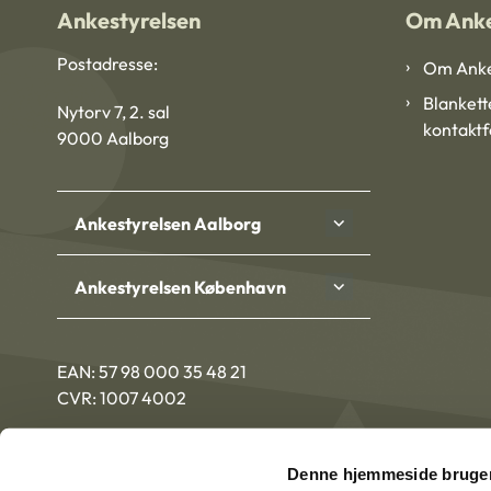
Ankestyrelsen
Om Anke
Postadresse:
Om Anke
Blankett
Nytorv 7, 2. sal
kontakt
9000 Aalborg
Ankestyrelsen Aalborg
Ankestyrelsen København
EAN: 57 98 000 35 48 21
CVR: 1007 4002
Denne hjemmeside bruger