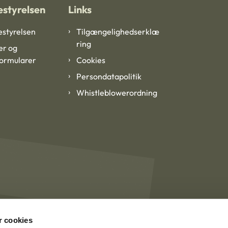
styrelsen
Links
styrelsen
Tilgængelighedserklæ
ring
er og
formularer
Cookies
Persondatapolitik
Whistleblowerordning
 cookies