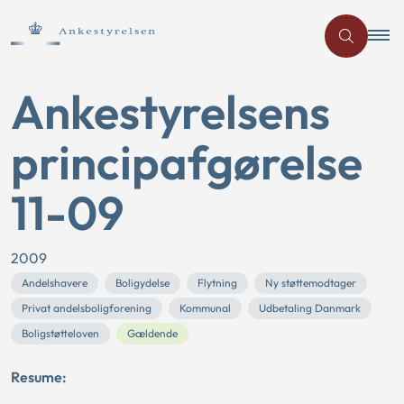
Ankestyrelsens
principafgørelse
11-09
2009
Andelshavere
Boligydelse
Flytning
Ny støttemodtager
Privat andelsboligforening
Kommunal
Udbetaling Danmark
Boligstøtteloven
Gældende
Resume: