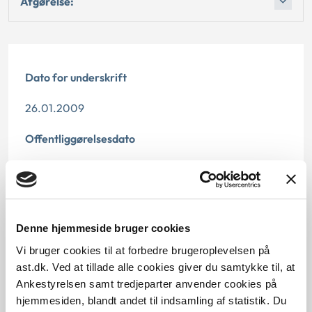
Afgørelse:
Dato for underskrift
26.01.2009
Offentliggørelsesdato
10.07.2013
Paragraf
Denne hjemmeside bruger cookies
§ 40 § 31 § 42
Vi bruger cookies til at forbedre brugeroplevelsen på
Journalnummer
ast.dk. Ved at tillade alle cookies giver du samtykke til, at
Ankestyrelsen samt tredjeparter anvender cookies på
8500059-08
hjemmesiden, blandt andet til indsamling af statistik. Du