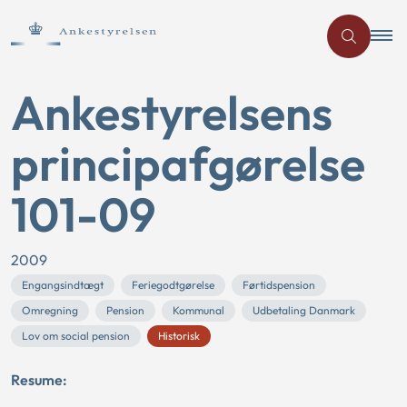
Ankestyrelsens
principafgørelse
101-09
2009
Engangsindtægt
Feriegodtgørelse
Førtidspension
Omregning
Pension
Kommunal
Udbetaling Danmark
Lov om social pension
Historisk
Resume: