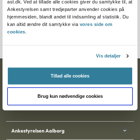
ast.dk. Ved at tillade alle cookies giver du samtykke til, at
§ 32a § 39
Ankestyrelsen samt tredjeparter anvender cookies på
hjemmesiden, blandt andet til indsamling af statistik. Du
Journalnummer
kan altid ændre dit samtykke via
vores side om
cookies
.
6000459-08
Vis detaljer
Ankestyrelsen
Tillad alle cookies
Postadresse:
Brug kun nødvendige cookies
Nytorv 7, 2. sal
9000 Aalborg
Ankestyrelsen Aalborg