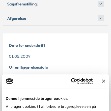
Sagsfremstilling:
Afgørelse:
Dato for underskrift
01.05.2009
Offentliggørelsesdato
10.07.2013
Denne principafgørelse er kasseret den 26. marts
2019, da der er kommet nye regler på området.
Denne hjemmeside bruger cookies
Paragraf
Vi bruger cookies til at forbedre brugeroplevelsen på