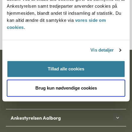
§ 38
Ankestyrelsen samt tredjeparter anvender cookies på
hjemmesiden, blandt andet til indsamling af statistik. Du
Journalnummer
kan altid ændre dit samtykke via
vores side om
cookies
.
7000188-08
Vis detaljer
Ankestyrelsen
Tillad alle cookies
Postadresse:
Nytorv 7, 2. sal
Brug kun nødvendige cookies
9000 Aalborg
Ankestyrelsen Aalborg